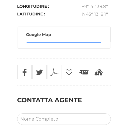
LONGITUDINE :
E9° 41' 38.8''
LATITUDINE :
N45° 13' 8.1''
Google Map
CONTATTA
AGENTE