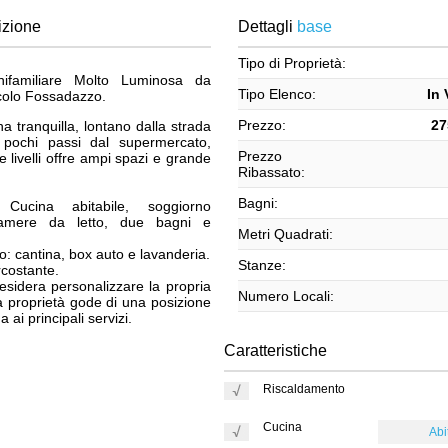
izione
Dettagli
base
Tipo di Proprietà:
nifamiliare Molto Luminosa da
Tipo Elenco:
In 
icolo Fossadazzo.
Prezzo:
27
a tranquilla, lontano dalla strada
 pochi passi dal supermercato,
Prezzo
e livelli offre ampi spazi e grande
Ribassato:
Bagni:
 Cucina abitabile, soggiorno
camere da letto, due bagni e
Metri Quadrati:
o: cantina, box auto e lavanderia.
Stanze:
rcostante.
desidera personalizzare la propria
Numero Locali:
a proprietà gode di una posizione
 ai principali servizi.
Caratteristiche
Riscaldamento
Cucina
Abi