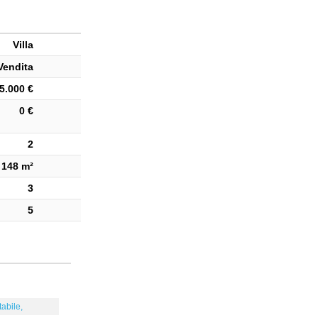
Villa
Vendita
5.000 €
0 €
2
148 m²
3
5
tabile,