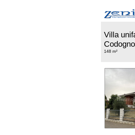
Villa uni
Codogno
148 m²