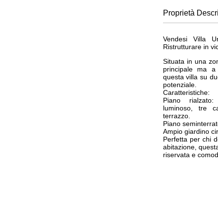
Proprietà
Descr
Vendesi Villa U
Ristrutturare in v
Situata in una zon
principale ma a
questa villa su du
potenziale.
Caratteristiche:
Piano rialzato:
luminoso, tre 
terrazzo.
Piano seminterrat
Ampio giardino ci
Perfetta per chi 
abitazione, quest
riservata e comoda