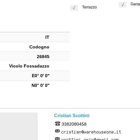
Gara
Terrazzo
IT
Codogno
26845
Vicolo Fossadazzo
E0° 0' 0''
N0° 0' 0''
Cristian Scottini
3382080458